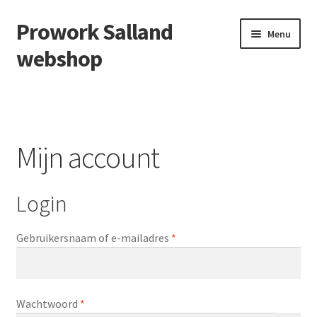
Prowork Salland
Ga
Ga
Menu
door
naar
webshop
naar
de
navigatie
inhoud
Afrekenen
Winkelmand
Mijn account
Mijn account
Login
Vereist
Gebruikersnaam of e-mailadres
*
Vereist
Wachtwoord
*